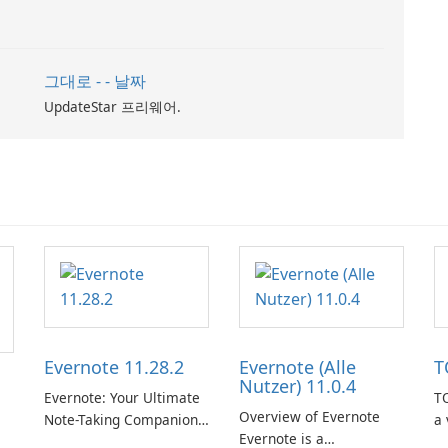
그대로 - - 날짜
UpdateStar 프리웨어.
Evernote 11.28.2
Evernote (Alle
T
Nutzer) 11.0.4
Evernote: Your Ultimate
TO
Overview of Evernote
Note-Taking Companion
a 
Evernote is a
Evernote, developed by
m