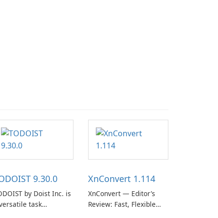
ODOIST 9.30.0
XnConvert 1.114
DOIST by Doist Inc. is
XnConvert — Editor’s
versatile task
Review: Fast, Flexible
anagement tool
Batch Image Converter