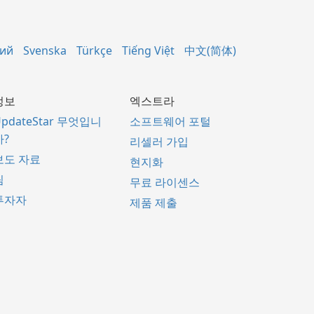
кий
Svenska
Türkçe
Tiếng Việt
中文(简体)
정보
엑스트라
UpdateStar 무엇입니
소프트웨어 포털
까?
리셀러 가입
보도 자료
현지화
팀
무료 라이센스
투자자
제품 제출