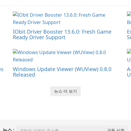
IObit Driver Booster 13.6.0: Fresh Game
E
Ready Driver Support
S
es
Windows Update Viewer (WUView) 0.8.0
A
Released
U
뉴스 더 보기
뉴스 :