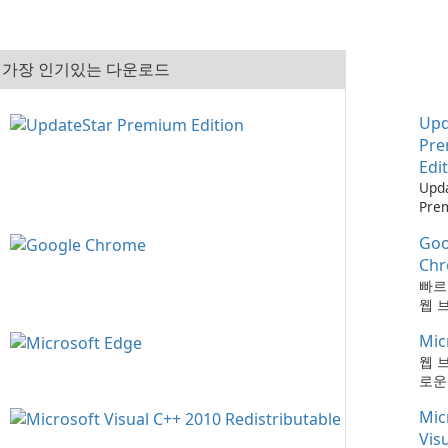
가장 인기있는 다운로드
Upd
Pr
Edi
Upd
Pre
으로
Goo
최신
하는
Ch
때보
빠르
다!
웹 
Mic
웹 
로운
Mic
Vis