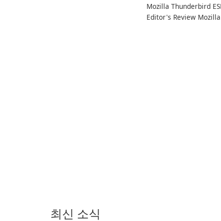
Mozilla Thunderbird ES
게 온라인 청취를 위한 방
Editor's Review Mozilla
대한 노래, 앨범, 재생 목록
Thunderbird ESR
및 팟캐스트 라이브러리에
(Extended Support
대한 액세스를 제공합니
Release) is the long-te
다. 개인화된 추천, 오프라
support channel of the
인 청취 및 소셜 공유와 같
Thunderbird desktop
은 기능을 통해 Spotify는
email client designed f
사용자가 좋아하는 음악을
organizations and user
찾고, 스트리밍하고, 즐길
who need predictable 
수 있는 원활한 음악 경험
을 제공합니다.
최신 소식