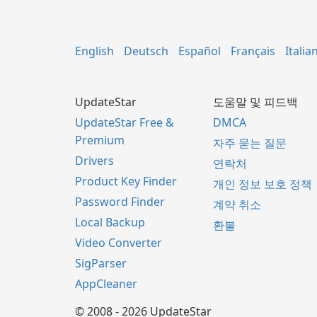
English
Deutsch
Español
Français
Italia
UpdateStar
도움말 및 피드백
UpdateStar Free &
DMCA
Premium
자주 묻는 질문
Drivers
연락처
Product Key Finder
개인 정보 보호 정책
Password Finder
계약 취소
Local Backup
환불
Video Converter
SigParser
AppCleaner
© 2008 - 2026 UpdateStar