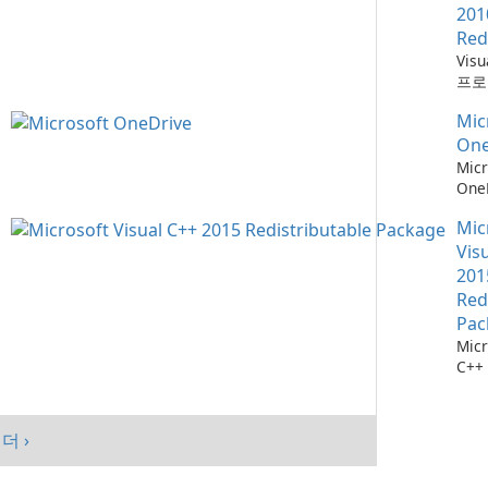
201
Red
Vis
프로
위한
Mic
소
One
Micr
One
관리
Mic
Vis
201
Red
Pac
Micr
C++
가능
스템
시키
더 ›