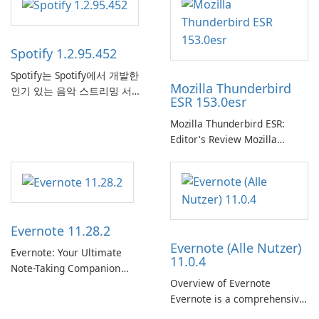
Spotify 1.2.95.452
Spotify는 Spotify에서 개발한
Mozilla Thunderbird
인기 있는 음악 스트리밍 서비
ESR 153.0esr
스로, 사용자에게 온라인 청취
를 위한 방대한 노래, 앨범, 재
Mozilla Thunderbird ESR:
생 목록 및 팟캐스트 라이브러
Editor's Review Mozilla
리에 대한 액세스를 제공합니
Thunderbird ESR (Extended
다. 개인화된 추천, 오프라인 청
Support Release) is the long-
취 및 소셜 공유와 같은 기능을
term support channel of the
통해 Spotify는 사용자가 좋아
Thunderbird desktop email
하는 음악을 찾고, 스트리밍하
client designed for
Evernote 11.28.2
고, 즐길 수 있는 원활한 음악
organizations and users who
Evernote (Alle Nutzer)
경험을 제공합니다.
need predictable …
Evernote: Your Ultimate
11.0.4
Note-Taking Companion
Overview of Evernote
Evernote, developed by
Evernote is a comprehensive
EverNote Corp., is a versatile
note-taking and organization
note-taking application that