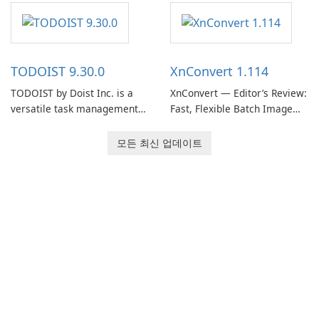
software designed to help
helps users capture ideas,
users capture, organize, and
organize to-do lists, and keep
access information across
track of important
multiple devices.
information.
TODOIST 9.30.0
XnConvert 1.114
TODOIST by Doist Inc. is a
XnConvert — Editor’s Review:
versatile task management
Fast, Flexible Batch Image
tool designed to help
Converter for Windows,
individuals and teams
macOS and Linux XnConvert
모든 최신 업데이트
organize their work and
is a polished, cross-platform
increase productivity.
batch image processor from
XnSoft that balances depth
and simplicity.