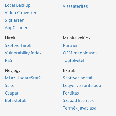
Local Backup
Visszatérítés
Video Converter
SigParser
AppCleaner
Hírek
Munka velünk
Szoftverhírek
Partner
Vulnerability Index
OEM megoldások
RSS
Tagfelvétel
Névjegy
Extrák
Mi az UpdateStar?
Szoftver portál
Sajtó
Legyél viszonteladó
Csapat
Fordítás
Befektetők
Szabad licencek
Termék javaslása