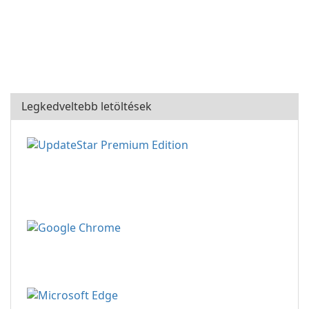
Legkedveltebb letöltések