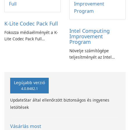
K-Lite Codec Pack Full
Intel Computing
Fokozza médiaélményét a K-
Improvement
Lite Codec Pack Full
Program
segítségével!
Növelje számítógépe
teljesítményét az Intel
számítástechnika-fejlesztési
programjával
Legújabb verzió
4.0.8482.1
UpdateStar által ellenőrzött biztonságos és ingyenes
letöltések
Vásárlás most