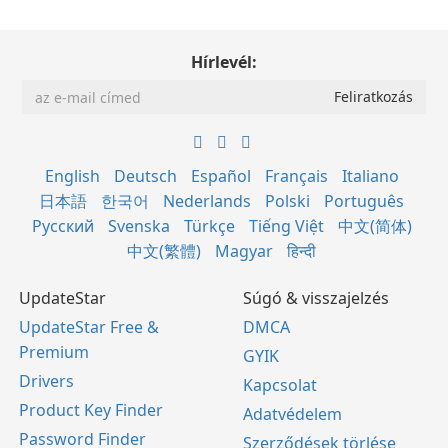
Hírlevél:
English
Deutsch
Español
Français
Italiano
日本語
한국어
Nederlands
Polski
Português
Русский
Svenska
Türkçe
Tiếng Việt
中文(简体)
中文(繁體)
Magyar
हिन्दी
UpdateStar
Súgó & visszajelzés
UpdateStar Free &
DMCA
Premium
GYIK
Drivers
Kapcsolat
Product Key Finder
Adatvédelem
Password Finder
Szerződések törlése