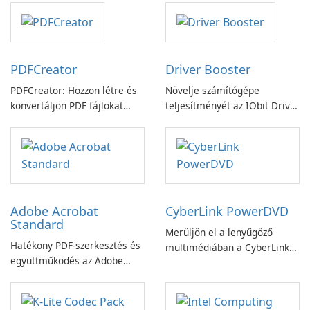
PDFCreator
Driver Booster
PDFCreator: Hozzon létre és
Növelje számítógépe
konvertáljon PDF fájlokat
teljesítményét az IObit Driver
könnyedén!
Booster funkciójával
Adobe Acrobat
CyberLink PowerDVD
Standard
Merüljön el a lenyűgöző
Hatékony PDF-szerkesztés és
multimédiában a CyberLink
együttműködés az Adobe
PowerDVD-vel
Acrobat Standard
alkalmazással.