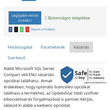
Legújabb verzió
Biztonságos telepítése
4.0.8482.1
Report a Problem
Felülvizsgálat
Paraméterek
Vásárlás
Szerkeszt
Alább Microsoft SQL Server
Safe
No 
scam
Compact x64 ENU vásárlási
No 
fraud
to 
buy
No 
malware
opciókat találhatsz. Annak
supported by UpdateStar.com
érdekében, hogy optimális licencelési opciókat
találhass a termékhez, az UpdateStar több szoftver
kibocsátóval és forgalmazóval is partner. Kérjük,
válaszd ki alább a kedvenc opciódat.