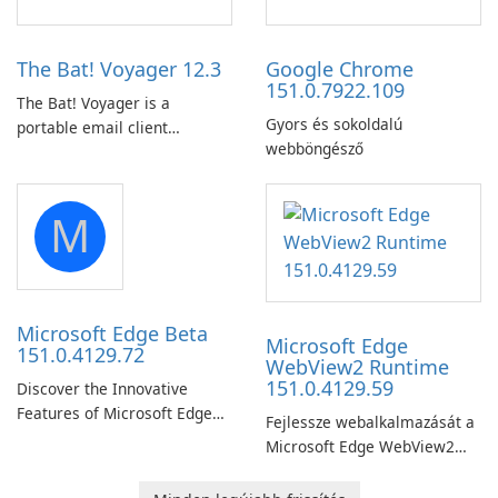
by subway?
Amazon web-player content
to local drives in MP4 or MKV.
The Bat! Voyager 12.3
Google Chrome
151.0.7922.109
The Bat! Voyager is a
Gyors és sokoldalú
portable email client
webböngésző
software which you can
launch from any USB or
portable media on any
M
computer running Microsoft
Windows.
Microsoft Edge Beta
Microsoft Edge
151.0.4129.72
WebView2 Runtime
151.0.4129.59
Discover the Innovative
Features of Microsoft Edge
Fejlessze webalkalmazását a
Beta: The Future of Web
Microsoft Edge WebView2
Browsing Microsoft Edge
futtatókörnyezettel!
Beta, developed by Microsoft