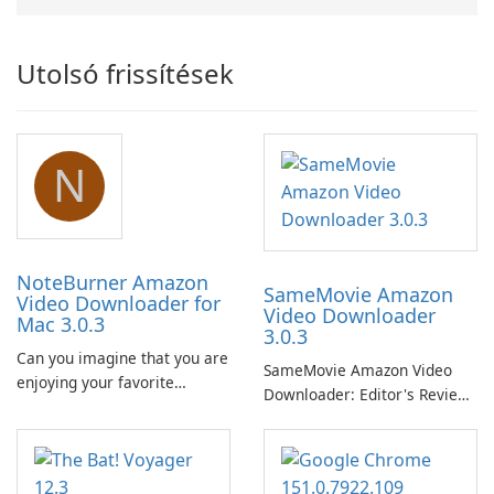
Utolsó frissítések
N
NoteBurner Amazon
SameMovie Amazon
Video Downloader for
Video Downloader
Mac 3.0.3
3.0.3
Can you imagine that you are
SameMovie Amazon Video
enjoying your favorite
Downloader: Editor's Review
Amazon movies or TV shows
SameMovie Amazon Video
lying on the beach, camping
Downloader is a desktop
in the woods or even during
utility for saving Amazon
your long commute to work
Prime Video titles and other