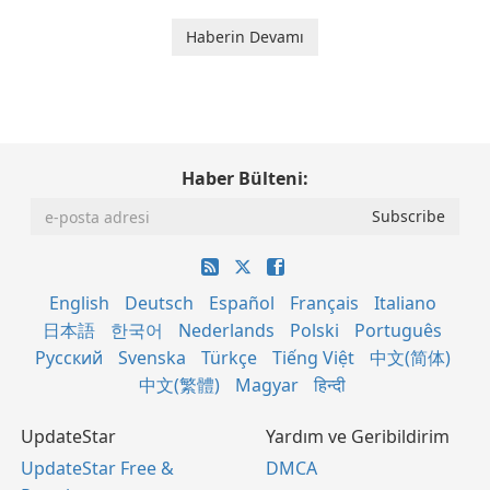
Haberin Devamı
Haber Bülteni:
English
Deutsch
Español
Français
Italiano
日本語
한국어
Nederlands
Polski
Português
Русский
Svenska
Türkçe
Tiếng Việt
中文(简体)
中文(繁體)
Magyar
हिन्दी
UpdateStar
Yardım ve Geribildirim
UpdateStar Free &
DMCA