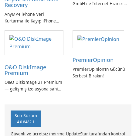
GmbH ile İnternet Hızınızı
Recovery
Kontrol Edin!
AnyMP4 iPhone Veri
Kurtarma ile Kayıp iPhone
Verilerini Kolayca Kurtarın
PremierOpinion
O&O DiskImage
PremierOpinion'ın Gücünü
Premium
Serbest Bırakın!
O&O DiskImage 21 Premium
— gelişmiş izolasyona sahip
güçlü, Alman yapımı tam
sistem yedekleme
Son Sürüm
4.0.8482.1
Güvenli ve ücretsiz indirme UpdateStar tarafından kontrol