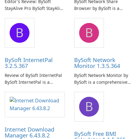
Editor's Review: BySoft
BySoft Network Share
StayAlive Pro BySoft StayAlive
Browser by BySoft is a
Pro is a reliable software
comprehensive software
application designed to
application that allows users
B
B
ensure the continuous and
to easily browse and manage
uninterrupted operation of
shared folders on their
your computer system.
network.
BySoft InternetPal
BySoft Network
3.2.5.367
Monitor 1.3.5.364
Review of BySoft InternetPal
BySoft Network Monitor by
BySoft InternetPal is a
BySoft is a comprehensive
comprehensive software
network monitoring software
application designed to
designed to help businesses
B
monitor your internet
effectively manage their
connection and provide real-
network infrastructure.
time insights into its
performance.
Internet Download
BySoft Free BMI
Manager 6.43.8.2