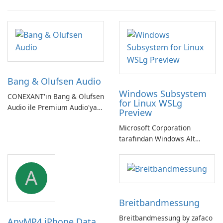
Bang & Olufsen Audio
Windows Subsystem
CONEXANT'ın Bang & Olufsen
for Linux WSLg
Audio ile Premium Audio'ya
Preview
Kendinizi Daldırın
Microsoft Corporation
tarafından Windows Alt
Sistemi WSLg Önizleme -
Linux ve Windows
A
ortamlarının sorunsuz
entegrasyonu için
vazgeçilmez bir araç.
Breitbandmessung
Breitbandmessung by zafaco
AnyMP4 iPhone Data