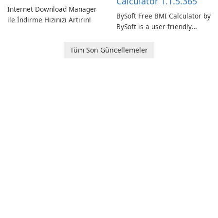
Calculator 1.1.5.365
Internet Download Manager
BySoft Free BMI Calculator by
ile İndirme Hızınızı Artırın!
BySoft is a user-friendly
software application
designed to help you
Tüm Son Güncellemeler
calculate your Body Mass
Index quickly and accurately.